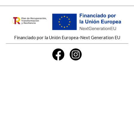
Financiado por la Unión Europea-Next Generation EU
Vino ancestral
Vino tinto
Ir arriba
Contáctanos
Aviso Legal
Política de Privacidad
Condiciones de Compra
Desistir de un pedido
Carretera de Valencia 165 - 50300 Calatayud, Zaragoza -
(España) | bodega.lacerrada@gmail.com |
630822247
|
Tiempo de Entrega:
24-48 h
(*) Precios con Impuestos incluidos