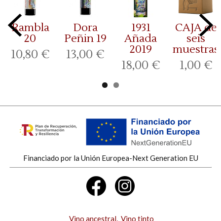
Rambla
Dora
1931
CAJA de
20
Peñin 19
Añada
seis
2019
muestras
10,80 €
13,00 €
18,00 €
1,00 €
Financiado por la Unión Europea-Next Generation EU
Vino ancestral
Vino tinto